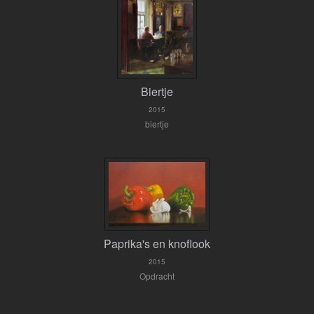
Biertje
2015
biertje
Paprika's en knoflook
2015
Opdracht